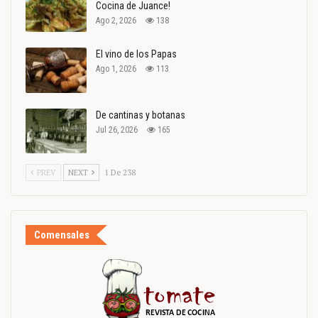
Cocina de Juance!
Ago 2, 2026
138
El vino de los Papas
Ago 1, 2026
113
De cantinas y botanas
Jul 26, 2026
165
PREV
NEXT
1 De 238
Comensales