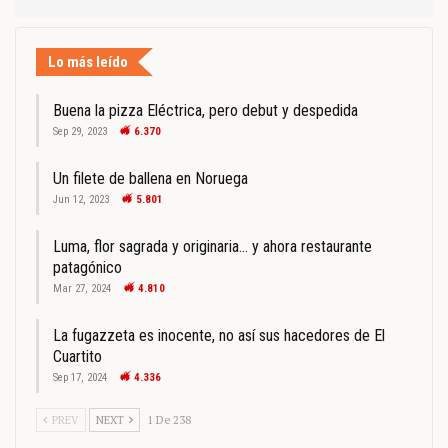
Lo más leído
Buena la pizza Eléctrica, pero debut y despedida
Sep 29, 2023
6.370
Un filete de ballena en Noruega
Jun 12, 2023
5.801
Luma, flor sagrada y originaria… y ahora restaurante
patagónico
Mar 27, 2024
4.810
La fugazzeta es inocente, no así sus hacedores de El
Cuartito
Sep 17, 2024
4.336
PREV
NEXT
1 De 238