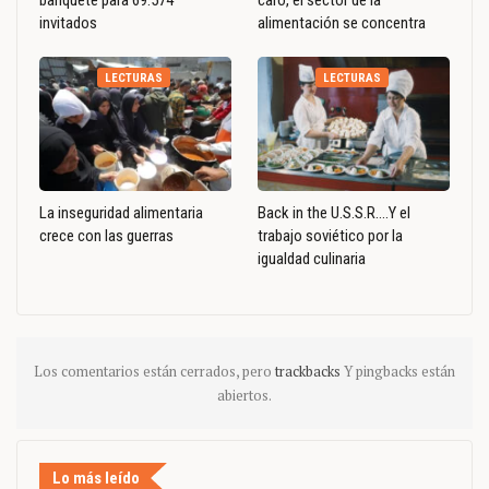
banquete para 69.574
caro, el sector de la
invitados
alimentación se concentra
LECTURAS
LECTURAS
La inseguridad alimentaria
Back in the U.S.S.R….Y el
crece con las guerras
trabajo soviético por la
igualdad culinaria
Los comentarios están cerrados, pero
trackbacks
Y pingbacks están
abiertos.
Lo más leído