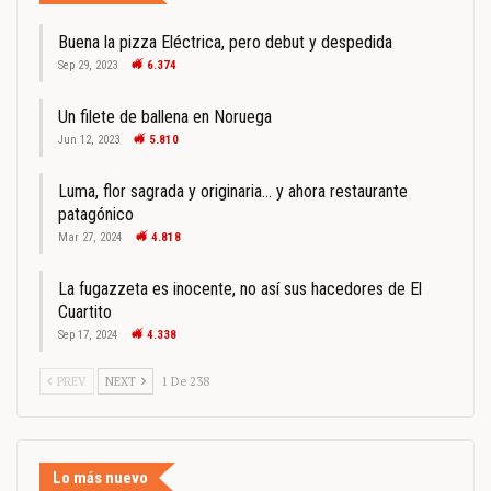
Buena la pizza Eléctrica, pero debut y despedida
Sep 29, 2023
6.374
Un filete de ballena en Noruega
Jun 12, 2023
5.810
Luma, flor sagrada y originaria… y ahora restaurante
patagónico
Mar 27, 2024
4.818
La fugazzeta es inocente, no así sus hacedores de El
Cuartito
Sep 17, 2024
4.338
PREV
NEXT
1 De 238
Lo más nuevo