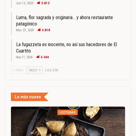
Jun 12, 2023
5.813
Luma, flor sagrada y originaria… y ahora restaurante
patagónico
Mar 27, 2024
4.818
La fugazzeta es inocente, no así sus hacedores de El
Cuartito
Sep 17, 2024
4.340
PREV
NEXT
1 De 238
Lo más nuevo
LECTURAS