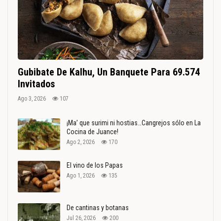
Gubibate De Kalhu, Un Banquete Para 69.574
Invitados
Ago 3, 2026
107
¡Ma’ que surimi ni hostias…Cangrejos sólo en La
Cocina de Juance!
Ago 2, 2026
170
El vino de los Papas
Ago 1, 2026
135
De cantinas y botanas
Jul 26, 2026
200