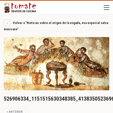
Volver a "Noticias sobre el origen de la nogada, esa especial salsa
mexicana"
526906334_1151515630348385_413835052369
ANTERIOR