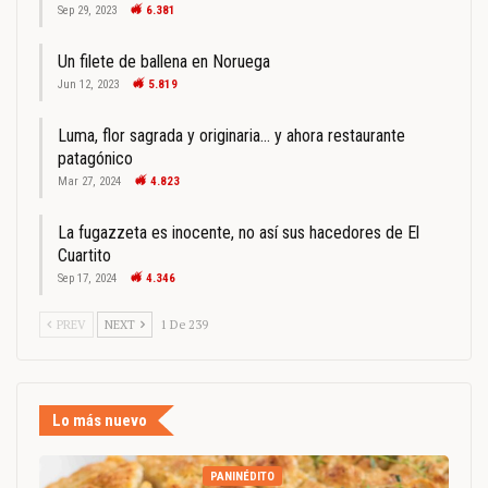
Sep 29, 2023
6.381
Un filete de ballena en Noruega
Jun 12, 2023
5.819
Luma, flor sagrada y originaria… y ahora restaurante
patagónico
Mar 27, 2024
4.823
La fugazzeta es inocente, no así sus hacedores de El
Cuartito
Sep 17, 2024
4.346
PREV
NEXT
1 De 239
Lo más nuevo
PANINÉDITO