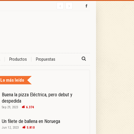
a
Productos
Propuestas
Lo más leído
Buena la pizza Eléctrica, pero debut y
despedida
Sep 29, 2023
6.374
Un filete de ballena en Noruega
Jun 12, 2023
5.810