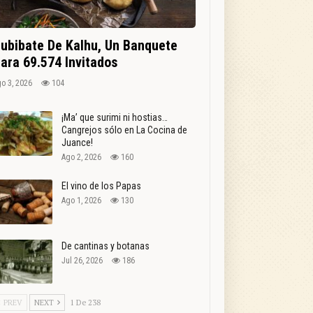
ubibate De Kalhu, Un Banquete
ara 69.574 Invitados
o 3, 2026
104
¡Ma’ que surimi ni hostias…
Cangrejos sólo en La Cocina de
Juance!
Ago 2, 2026
160
El vino de los Papas
Ago 1, 2026
130
De cantinas y botanas
Jul 26, 2026
186
PREV
NEXT
1 De 238