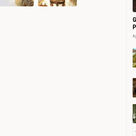
G
P
Ag