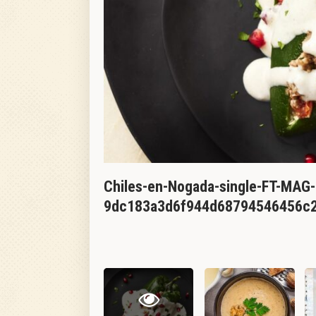
Chiles-en-Nogada-single-FT-MAG
9dc183a3d6f944d68794546456c