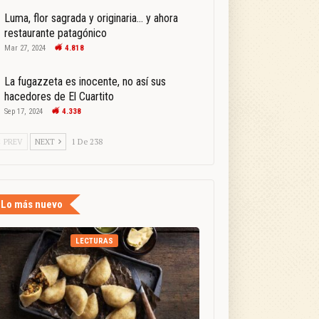
Luma, flor sagrada y originaria… y ahora
restaurante patagónico
Mar 27, 2024
4.818
La fugazzeta es inocente, no así sus
hacedores de El Cuartito
Sep 17, 2024
4.338
PREV
NEXT
1 De 238
Lo más nuevo
LECTURAS