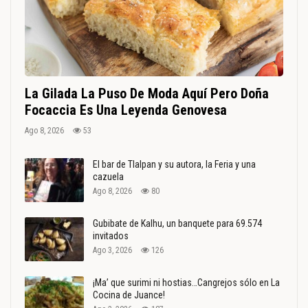
La Gilada La Puso De Moda Aquí Pero Doña
Focaccia Es Una Leyenda Genovesa
Ago 8, 2026
53
El bar de Tlalpan y su autora, la Feria y una
cazuela
Ago 8, 2026
80
Gubibate de Kalhu, un banquete para 69.574
invitados
Ago 3, 2026
126
¡Ma’ que surimi ni hostias…Cangrejos sólo en La
Cocina de Juance!