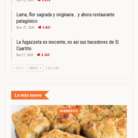
Jun 12, 2023
5.816
Luma, flor sagrada y originaria… y ahora restaurante
patagónico
Mar 27, 2024
4.821
La fugazzeta es inocente, no así sus hacedores de El
Cuartito
Sep 17, 2024
4.345
PREV
NEXT
1 De 239
Lo más nuevo
PANINÉDITO