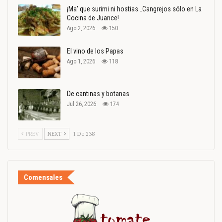
¡Ma’ que surimi ni hostias…Cangrejos sólo en La
Cocina de Juance!
Ago 2, 2026
150
El vino de los Papas
Ago 1, 2026
118
De cantinas y botanas
Jul 26, 2026
174
PREV
NEXT
1 De 238
Comensales