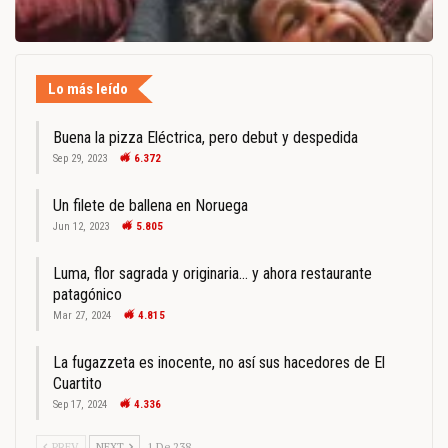
Lo más leído
Buena la pizza Eléctrica, pero debut y despedida
Sep 29, 2023
6.372
Un filete de ballena en Noruega
Jun 12, 2023
5.805
Luma, flor sagrada y originaria… y ahora restaurante
patagónico
Mar 27, 2024
4.815
La fugazzeta es inocente, no así sus hacedores de El
Cuartito
Sep 17, 2024
4.336
PREV
NEXT
1 De 238