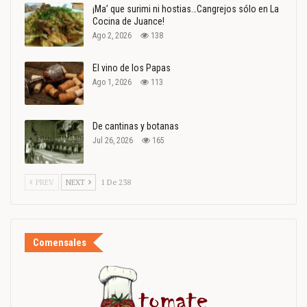
¡Ma’ que surimi ni hostias…Cangrejos sólo en La
Cocina de Juance!
Ago 2, 2026
138
El vino de los Papas
Ago 1, 2026
113
De cantinas y botanas
Jul 26, 2026
165
PREV
NEXT
1 De 238
Comensales