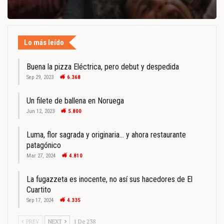
Lo más leído
Buena la pizza Eléctrica, pero debut y despedida
Sep 29, 2023
6.368
Un filete de ballena en Noruega
Jun 12, 2023
5.800
Luma, flor sagrada y originaria… y ahora restaurante
patagónico
Mar 27, 2024
4.810
La fugazzeta es inocente, no así sus hacedores de El
Cuartito
Sep 17, 2024
4.335
PREV
NEXT
1 De 238