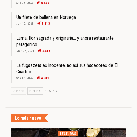
Sep 29, 2023
6.377
Un filete de ballena en Noruega
Jun 12, 2023
5.813
Luma, flor sagrada y originaria… y ahora restaurante
patagónico
Mar 27, 2024
4.818
La fugazzeta es inocente, no así sus hacedores de El
Cuartito
Sep 17, 2024
4.341
PREV
NEXT
1 De 238
Lo más nuevo
LECTURAS