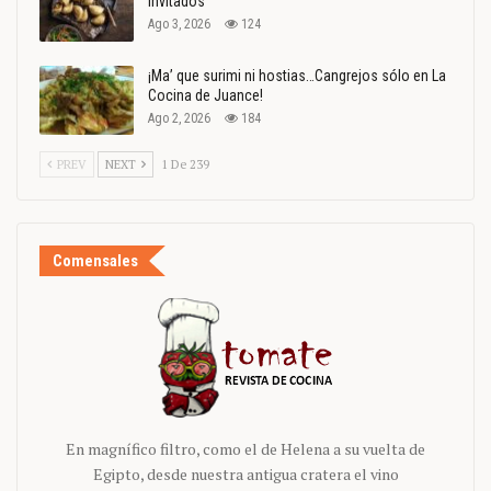
invitados
Ago 3, 2026
124
¡Ma’ que surimi ni hostias…Cangrejos sólo en La
Cocina de Juance!
Ago 2, 2026
184
PREV
NEXT
1 De 239
Comensales
En magnífico filtro, como el de Helena a su vuelta de
Egipto, desde nuestra antigua cratera el vino