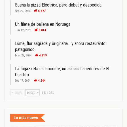
Buena la pizza Eléctrica, pero debut y despedida
Sep 29, 2023
6.377
Un filete de ballena en Noruega
Jun 12, 2023
5.814
Luma, flor sagrada y originaria… y ahora restaurante
patagónico
Mar 27, 2024
4.819
La fugazzeta es inocente, no así sus hacedores de El
Cuartito
Sep 17, 2024
4.344
PREV
NEXT
1 De 239
Lo más nuevo