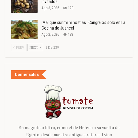
invitados
Ago 3, 2026
120
¡Ma’ que surimi ni hostias…Cangrejos sólo en La
Cocina de Juance!
Ago 2, 2026
183
PREV
NEXT
1 De 239
Comensales
En magnífico filtro, como el de Helena a su vuelta de
Egipto, desde nuestra antigua cratera el vino