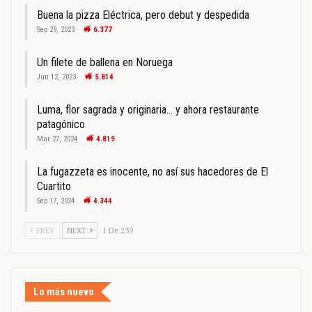
Buena la pizza Eléctrica, pero debut y despedida
Sep 29, 2023
6.377
Un filete de ballena en Noruega
Jun 12, 2023
5.814
Luma, flor sagrada y originaria… y ahora restaurante
patagónico
Mar 27, 2024
4.819
La fugazzeta es inocente, no así sus hacedores de El
Cuartito
Sep 17, 2024
4.344
PREV
NEXT
1 De 239
Lo más nuevo