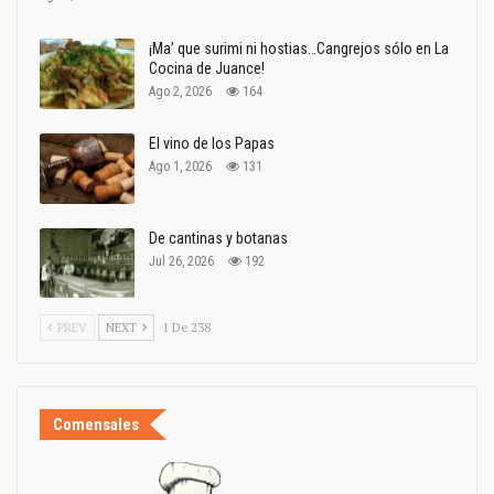
¡Ma’ que surimi ni hostias…Cangrejos sólo en La
Cocina de Juance!
Ago 2, 2026
164
El vino de los Papas
Ago 1, 2026
131
De cantinas y botanas
Jul 26, 2026
192
PREV
NEXT
1 De 238
Comensales