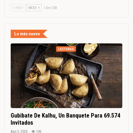
PREV
NEXT
1 De 238
Lo más nuevo
LECTURAS
Gubibate De Kalhu, Un Banquete Para 69.574
Invitados
Ago 3, 2026
106