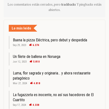
Los comentarios están cerrados, pero
trackbacks
Y pingbacks están
abiertos.
Lo más leído
Buena la pizza Eléctrica, pero debut y despedida
Sep 29, 2023
6.374
Un filete de ballena en Noruega
Jun 12, 2023
5.810
Luma, flor sagrada y originaria… y ahora restaurante
patagónico
Mar 27, 2024
4.818
La fugazzeta es inocente, no así sus hacedores de El
Cuartito
Sep 17, 2024
4.338