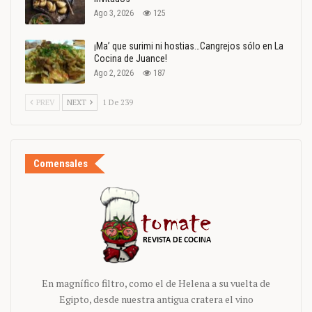
Ago 3, 2026
125
¡Ma’ que surimi ni hostias…Cangrejos sólo en La
Cocina de Juance!
Ago 2, 2026
187
PREV
NEXT
1 De 239
Comensales
En magnífico filtro, como el de Helena a su vuelta de
Egipto, desde nuestra antigua cratera el vino