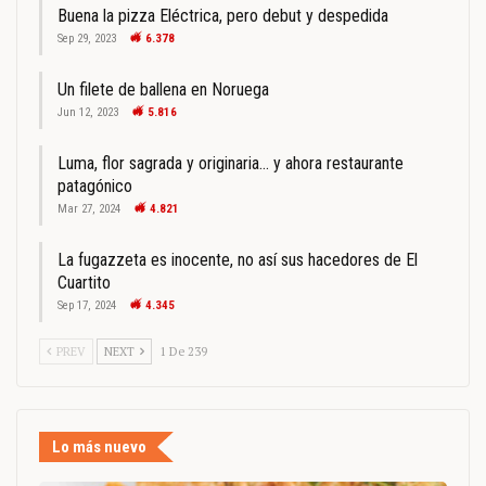
Buena la pizza Eléctrica, pero debut y despedida
Sep 29, 2023
6.378
Un filete de ballena en Noruega
Jun 12, 2023
5.816
Luma, flor sagrada y originaria… y ahora restaurante
patagónico
Mar 27, 2024
4.821
La fugazzeta es inocente, no así sus hacedores de El
Cuartito
Sep 17, 2024
4.345
PREV
NEXT
1 De 239
Lo más nuevo