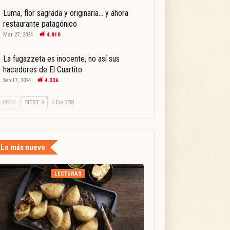
Luma, flor sagrada y originaria… y ahora
restaurante patagónico
Mar 27, 2024
4.810
La fugazzeta es inocente, no así sus
hacedores de El Cuartito
Sep 17, 2024
4.336
PREV
NEXT
1 De 238
Lo más nuevo
LECTURAS