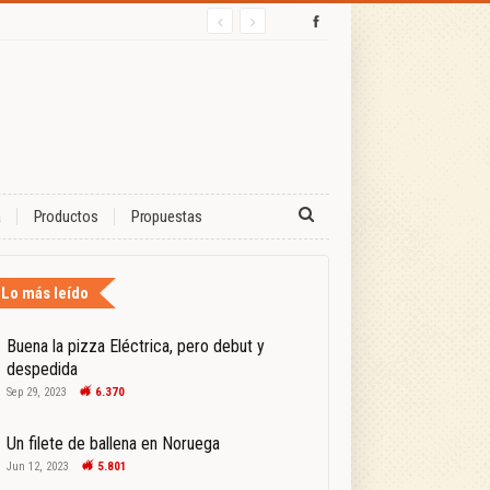
a
Productos
Propuestas
Lo más leído
Buena la pizza Eléctrica, pero debut y
despedida
Sep 29, 2023
6.370
Un filete de ballena en Noruega
Jun 12, 2023
5.801