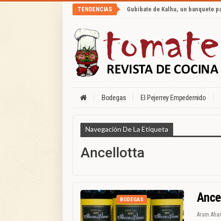
Gubibate de Kalhu, un banquete p
TENDENCIAS
Bodegas
El Pejerrey Empedernido
Navegación De La Etiqueta
Ancellotta
Ance
BODEGAS
Aram Aha