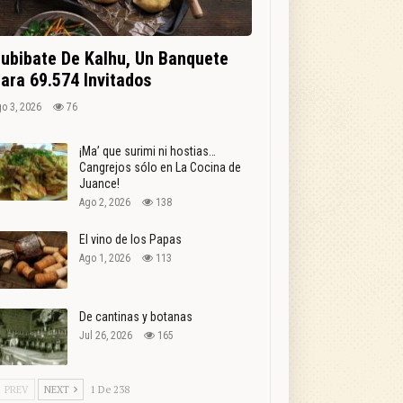
ubibate De Kalhu, Un Banquete
ara 69.574 Invitados
o 3, 2026
76
¡Ma’ que surimi ni hostias…
Cangrejos sólo en La Cocina de
Juance!
Ago 2, 2026
138
El vino de los Papas
Ago 1, 2026
113
De cantinas y botanas
Jul 26, 2026
165
PREV
NEXT
1 De 238