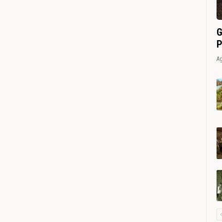
G
P
Ag