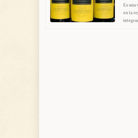
Es una 
en la r
integra