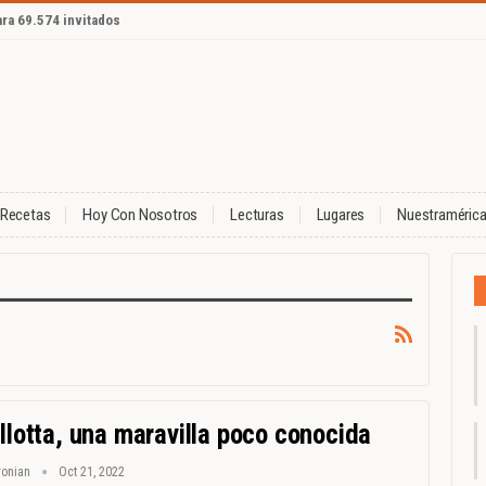
ara 69.574 invitados
Recetas
Hoy Con Nosotros
Lecturas
Lugares
Nuestraméric
llotta, una maravilla poco conocida
ronian
Oct 21, 2022