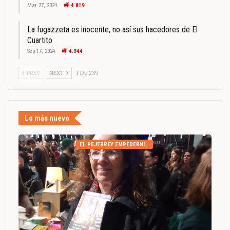
Mar 27, 2024
4.819
La fugazzeta es inocente, no así sus hacedores de El
Cuartito
Sep 17, 2024
4.344
PREV
NEXT
1 De 239
Lo más nuevo
EL PEJERREY EMPEDERNIDO