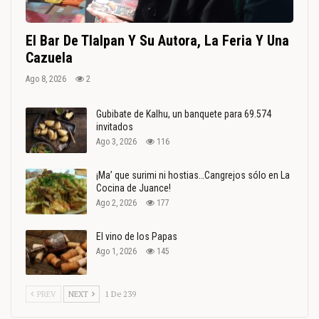
El Bar De Tlalpan Y Su Autora, La Feria Y Una
Cazuela
Ago 8, 2026
2
Gubibate de Kalhu, un banquete para 69.574
invitados
Ago 3, 2026
116
¡Ma’ que surimi ni hostias…Cangrejos sólo en La
Cocina de Juance!
Ago 2, 2026
177
El vino de los Papas
Ago 1, 2026
145
PREV
NEXT
1 De 239