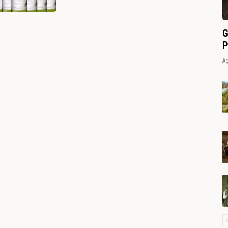
G
P
Ag