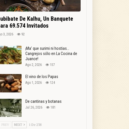
ubibate De Kalhu, Un Banquete
ara 69.574 Invitados
o 3, 2026
92
¡Ma’ que surimi ni hostias…
Cangrejos sólo en La Cocina de
Juance!
Ago 2, 2026
157
El vino de los Papas
Ago 1, 2026
124
De cantinas y botanas
Jul 26, 2026
181
PREV
NEXT
1 De 238