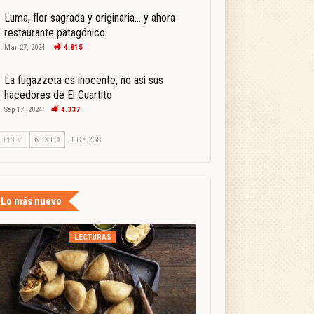
Luma, flor sagrada y originaria… y ahora
restaurante patagónico
Mar 27, 2024
4.815
La fugazzeta es inocente, no así sus
hacedores de El Cuartito
Sep 17, 2024
4.337
PREV
NEXT
1 De 238
Lo más nuevo
LECTURAS