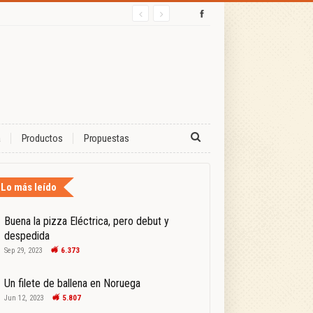
a
Productos
Propuestas
Lo más leído
Buena la pizza Eléctrica, pero debut y
despedida
Sep 29, 2023
6.373
Un filete de ballena en Noruega
Jun 12, 2023
5.807