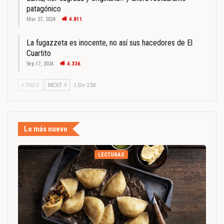
patagónico
Mar 27, 2024
4.811
La fugazzeta es inocente, no así sus hacedores de El
Cuartito
Sep 17, 2024
4.336
PREV
NEXT
1 De 238
Lo más nuevo
LECTURAS