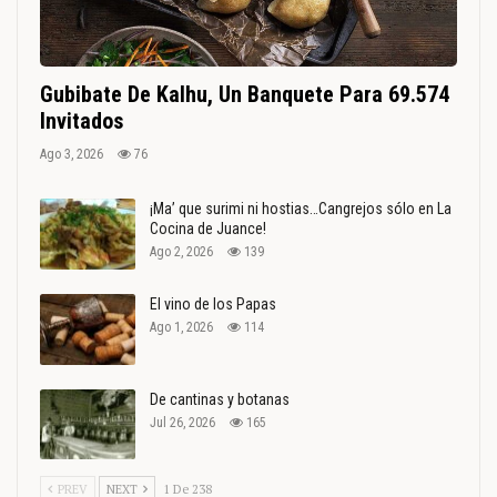
Gubibate De Kalhu, Un Banquete Para 69.574
Invitados
Ago 3, 2026
76
¡Ma’ que surimi ni hostias…Cangrejos sólo en La
Cocina de Juance!
Ago 2, 2026
139
El vino de los Papas
Ago 1, 2026
114
De cantinas y botanas
Jul 26, 2026
165
PREV
NEXT
1 De 238