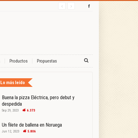
a
Productos
Propuestas
Lo más leído
Buena la pizza Eléctrica, pero debut y
despedida
Sep 29, 2023
6.373
Un filete de ballena en Noruega
Jun 12, 2023
5.806