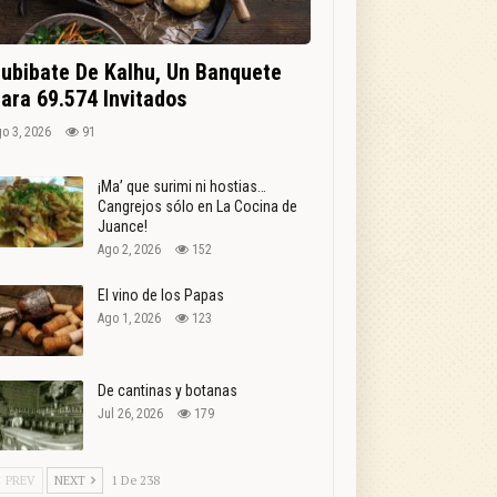
ubibate De Kalhu, Un Banquete
ara 69.574 Invitados
o 3, 2026
91
¡Ma’ que surimi ni hostias…
Cangrejos sólo en La Cocina de
Juance!
Ago 2, 2026
152
El vino de los Papas
Ago 1, 2026
123
De cantinas y botanas
Jul 26, 2026
179
PREV
NEXT
1 De 238