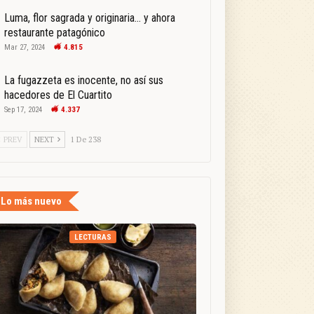
Luma, flor sagrada y originaria… y ahora
restaurante patagónico
Mar 27, 2024
4.815
La fugazzeta es inocente, no así sus
hacedores de El Cuartito
Sep 17, 2024
4.337
PREV
NEXT
1 De 238
Lo más nuevo
LECTURAS