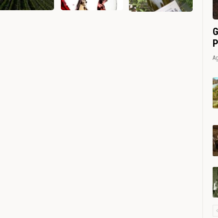
G
P
Ag