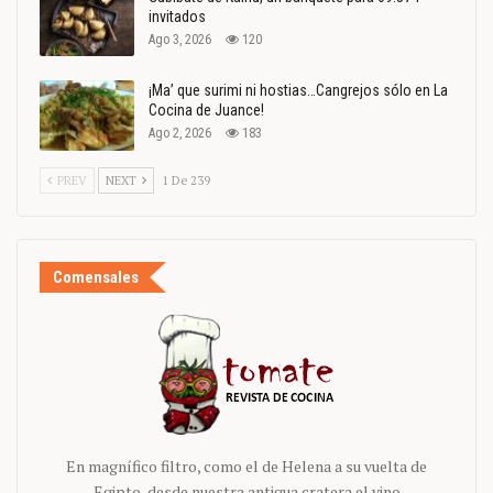
invitados
Ago 3, 2026
120
¡Ma’ que surimi ni hostias…Cangrejos sólo en La
Cocina de Juance!
Ago 2, 2026
183
PREV
NEXT
1 De 239
Comensales
En magnífico filtro, como el de Helena a su vuelta de
Egipto, desde nuestra antigua cratera el vino