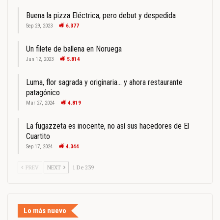
Buena la pizza Eléctrica, pero debut y despedida
Sep 29, 2023
6.377
Un filete de ballena en Noruega
Jun 12, 2023
5.814
Luma, flor sagrada y originaria… y ahora restaurante
patagónico
Mar 27, 2024
4.819
La fugazzeta es inocente, no así sus hacedores de El
Cuartito
Sep 17, 2024
4.344
PREV
NEXT
1 De 239
Lo más nuevo