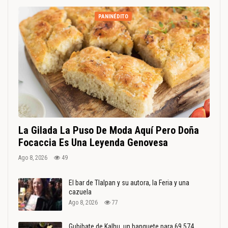
PANINÉDITO
La Gilada La Puso De Moda Aquí Pero Doña
Focaccia Es Una Leyenda Genovesa
Ago 8, 2026
49
El bar de Tlalpan y su autora, la Feria y una
cazuela
Ago 8, 2026
77
Gubibate de Kalhu, un banquete para 69.574