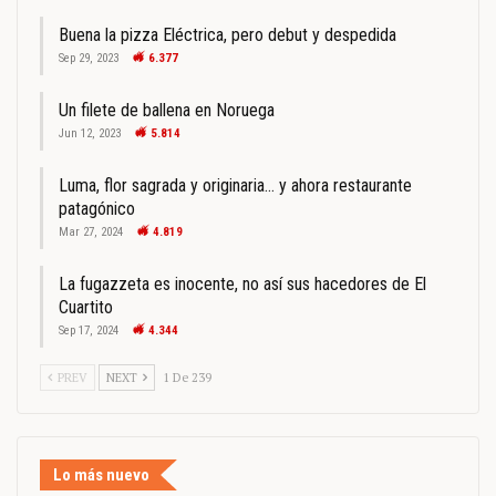
Buena la pizza Eléctrica, pero debut y despedida
Sep 29, 2023
6.377
Un filete de ballena en Noruega
Jun 12, 2023
5.814
Luma, flor sagrada y originaria… y ahora restaurante
patagónico
Mar 27, 2024
4.819
La fugazzeta es inocente, no así sus hacedores de El
Cuartito
Sep 17, 2024
4.344
PREV
NEXT
1 De 239
Lo más nuevo