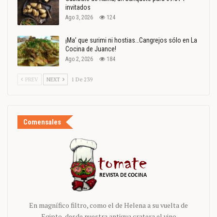
invitados
Ago 3, 2026
124
¡Ma’ que surimi ni hostias…Cangrejos sólo en La
Cocina de Juance!
Ago 2, 2026
184
PREV
NEXT
1 De 239
Comensales
En magnífico filtro, como el de Helena a su vuelta de
Egipto, desde nuestra antigua cratera el vino