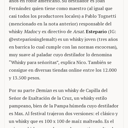
años en roble americano. Su destilador es Joan
Fernández quien tiene como maestro (al igual que
casi todos los productores locales) a Pablo Tognetti
(mencionado en la nota anterior) responsable del
whisky
Madoc
y ex directivo de
Arsat
.
Estepario
(IG:
@estepariosinglemalt) es un whisky joven (tres años
en barrica lo cual cumple con las normas escocesas),
muy suave al paladar cuyo destilador lo denomina
“Whisky para señoritas”, explica Nico. También se
consigue en diversas tiendas online entre los 12.000
y 13.500 pesos.
Por su parte
Demian
es un whisky de Capilla del
Señor de Exaltación de la Cruz, un whisky estilo
pampeano, bien de la Pampa húmeda cuyo destilador
es Max. Al festival trajeron dos versiones: el clásico y
un whisky que es 100 x 100 de maíz malteado. Es el