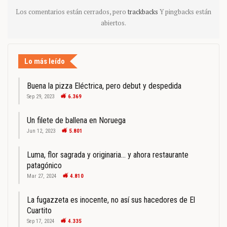
Los comentarios están cerrados, pero
trackbacks
Y pingbacks están
abiertos.
Lo más leído
Buena la pizza Eléctrica, pero debut y despedida
Sep 29, 2023
6.369
Un filete de ballena en Noruega
Jun 12, 2023
5.801
Luma, flor sagrada y originaria… y ahora restaurante
patagónico
Mar 27, 2024
4.810
La fugazzeta es inocente, no así sus hacedores de El
Cuartito
Sep 17, 2024
4.335