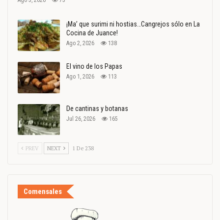
Ago 3, 2026
75
¡Ma’ que surimi ni hostias…Cangrejos sólo en La
Cocina de Juance!
Ago 2, 2026
138
El vino de los Papas
Ago 1, 2026
113
De cantinas y botanas
Jul 26, 2026
165
PREV
NEXT
1 De 238
Comensales