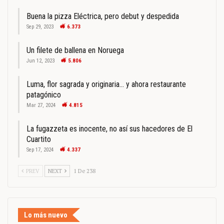
Buena la pizza Eléctrica, pero debut y despedida
Sep 29, 2023
6.373
Un filete de ballena en Noruega
Jun 12, 2023
5.806
Luma, flor sagrada y originaria… y ahora restaurante
patagónico
Mar 27, 2024
4.815
La fugazzeta es inocente, no así sus hacedores de El
Cuartito
Sep 17, 2024
4.337
PREV
NEXT
1 De 238
Lo más nuevo