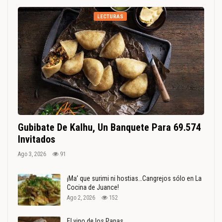
LECTURAS
Gubibate De Kalhu, Un Banquete Para 69.574
Invitados
Ago 3, 2026
91
¡Ma’ que surimi ni hostias…Cangrejos sólo en La
Cocina de Juance!
Ago 2, 2026
152
El vino de los Papas