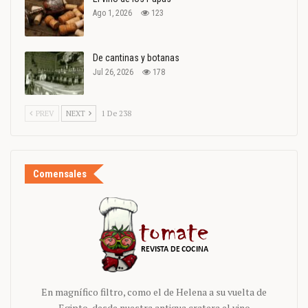
Ago 1, 2026
123
De cantinas y botanas
Jul 26, 2026
178
PREV
NEXT
1 De 238
Comensales
En magnífico filtro, como el de Helena a su vuelta de
Egipto, desde nuestra antigua cratera el vino