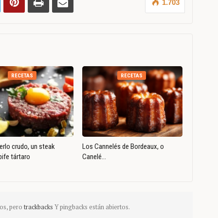
1.703
RECETAS
RECETAS
rlo crudo, un steak
Los Cannelés de Bordeaux, o
bife tártaro
Canelé…
os, pero
trackbacks
Y pingbacks están abiertos.