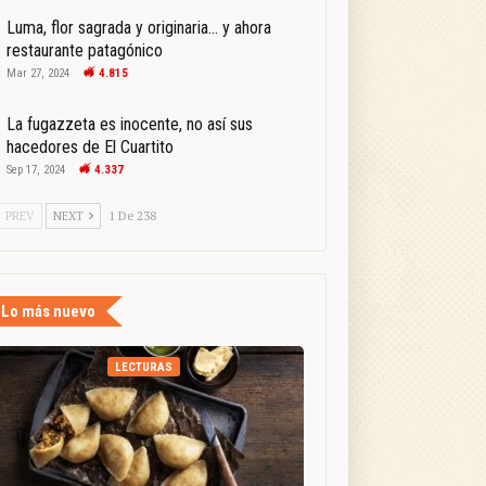
Luma, flor sagrada y originaria… y ahora
restaurante patagónico
Mar 27, 2024
4.815
La fugazzeta es inocente, no así sus
hacedores de El Cuartito
Sep 17, 2024
4.337
PREV
NEXT
1 De 238
Lo más nuevo
LECTURAS