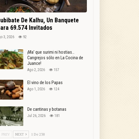
ubibate De Kalhu, Un Banquete
ara 69.574 Invitados
o 3, 2026
92
¡Ma’ que surimi ni hostias…
Cangrejos sólo en La Cocina de
Juance!
Ago 2, 2026
157
El vino de los Papas
Ago 1, 2026
124
De cantinas y botanas
Jul 26, 2026
181
PREV
NEXT
1 De 238