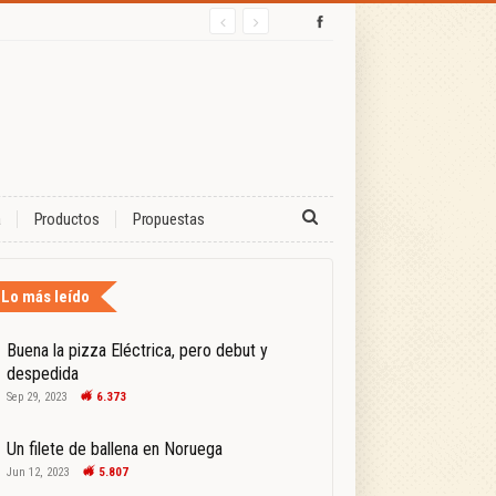
a
Productos
Propuestas
Lo más leído
Buena la pizza Eléctrica, pero debut y
despedida
Sep 29, 2023
6.373
Un filete de ballena en Noruega
Jun 12, 2023
5.807