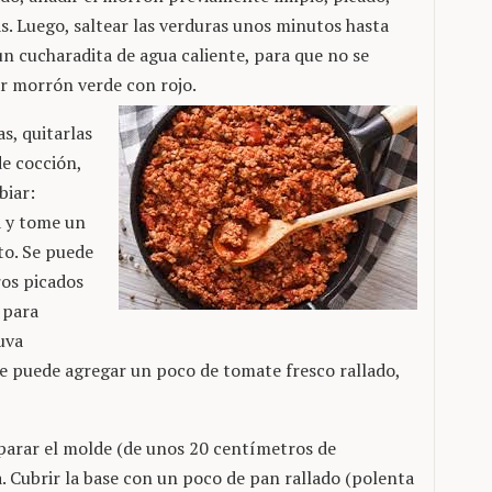
as. Luego, saltear las verduras unos minutos hasta
un cucharadita de agua caliente, para que no se
r morrón verde con rojo.
s, quitarlas
de cocción,
biar:
a y tome un
to. Se puede
ros picados
 para
uva
se puede agregar un poco de tomate fresco rallado,
eparar el molde (de unos 20 centímetros de
a. Cubrir la base con un poco de pan rallado (polenta