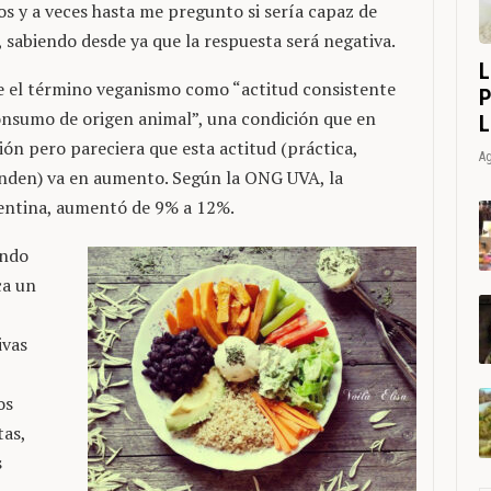
ios y a veces hasta me pregunto si sería capaz de
 sabiendo desde ya que la respuesta será negativa.
L
e el término veganismo como “actitud consistente
P
onsumo de origen animal”, una condición que en
L
ón pero pareciera que esta actitud (práctica,
Ag
enden) va en aumento. Según la ONG UVA, la
entina, aumentó de 9% a 12%.
ando
ca un
ivas
os
tas,
s