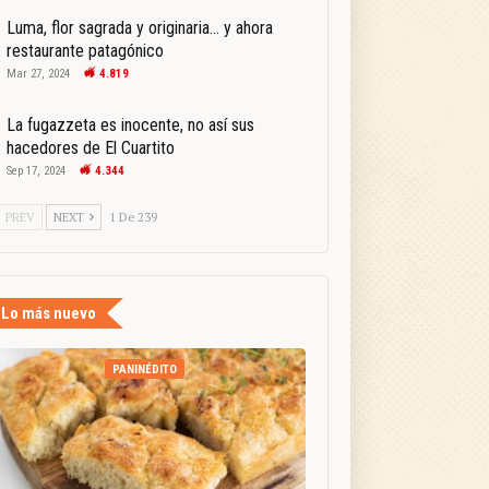
Luma, flor sagrada y originaria… y ahora
restaurante patagónico
Mar 27, 2024
4.819
La fugazzeta es inocente, no así sus
hacedores de El Cuartito
Sep 17, 2024
4.344
PREV
NEXT
1 De 239
Lo más nuevo
PANINÉDITO