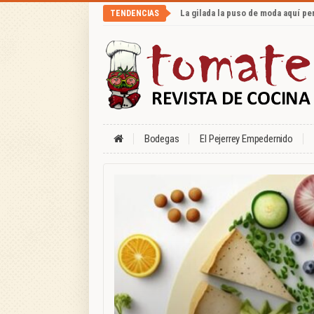
La gilada la puso de moda aquí p
TENDENCIAS
Bodegas
El Pejerrey Empedernido