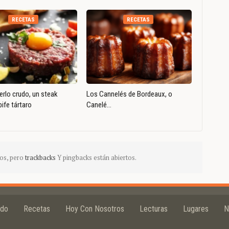
RECETAS
RECETAS
rlo crudo, un steak
Los Cannelés de Bordeaux, o
bife tártaro
Canelé…
os, pero
trackbacks
Y pingbacks están abiertos.
ido
Recetas
Hoy Con Nosotros
Lecturas
Lugares
N