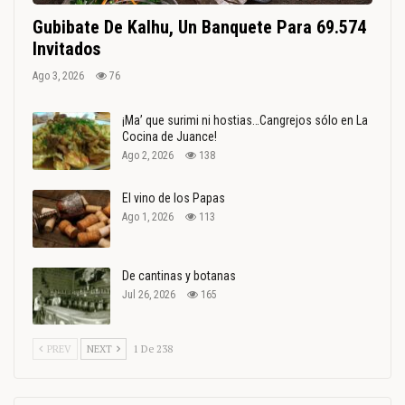
Gubibate De Kalhu, Un Banquete Para 69.574
Invitados
Ago 3, 2026
76
¡Ma’ que surimi ni hostias…Cangrejos sólo en La
Cocina de Juance!
Ago 2, 2026
138
El vino de los Papas
Ago 1, 2026
113
De cantinas y botanas
Jul 26, 2026
165
PREV
NEXT
1 De 238