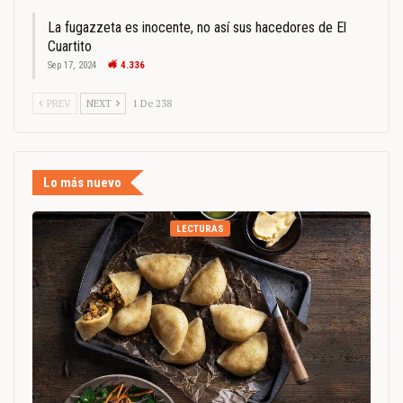
La fugazzeta es inocente, no así sus hacedores de El
Cuartito
Sep 17, 2024
4.336
PREV
NEXT
1 De 238
Lo más nuevo
LECTURAS