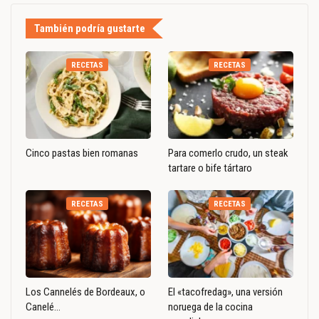
También podría gustarte
RECETAS
RECETAS
Cinco pastas bien romanas
Para comerlo crudo, un steak
tartare o bife tártaro
RECETAS
RECETAS
Los Cannelés de Bordeaux, o
El «tacofredag», una versión
Canelé…
noruega de la cocina