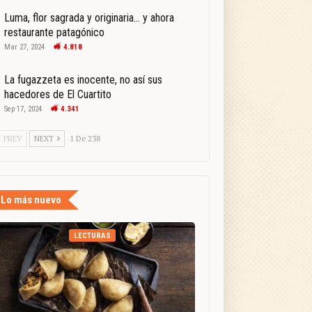
Luma, flor sagrada y originaria… y ahora
restaurante patagónico
Mar 27, 2024
4.818
La fugazzeta es inocente, no así sus
hacedores de El Cuartito
Sep 17, 2024
4.341
PREV
NEXT
1 De 238
Lo más nuevo
LECTURAS