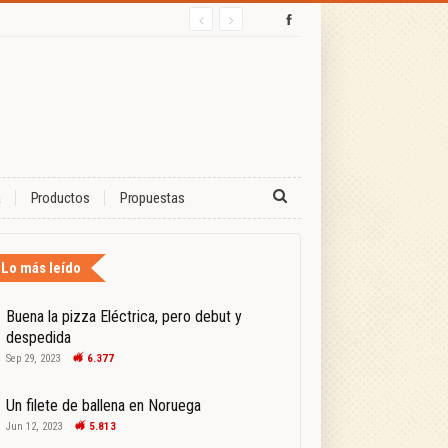
a
Productos
Propuestas
Lo más leído
Buena la pizza Eléctrica, pero debut y
despedida
Sep 29, 2023
6.377
Un filete de ballena en Noruega
Jun 12, 2023
5.813