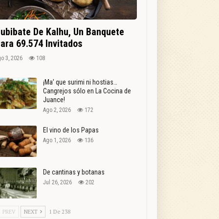
ubibate De Kalhu, Un Banquete
ara 69.574 Invitados
o 3, 2026
108
¡Ma’ que surimi ni hostias…
Cangrejos sólo en La Cocina de
Juance!
Ago 2, 2026
172
El vino de los Papas
Ago 1, 2026
136
De cantinas y botanas
Jul 26, 2026
202
PREV
NEXT
1 De 238