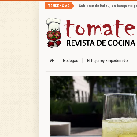
Gubibate de Kalhu, un banquete p
TENDENCIAS
Bodegas
El Pejerrey Empedernido