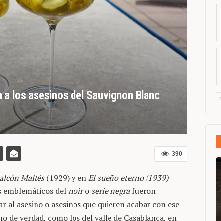
 a los asesinos del Sauvignon Blanc
390
alcón Maltés
(1929) y en
El sueño eterno
(1939)
ás emblemáticos del
noir
o
serie negra
fueron
r al asesino o asesinos que quieren acabar con ese
o de verdad, como los del valle de Casablanca, en