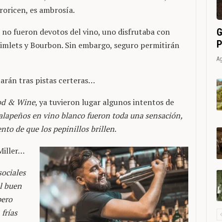
rroricen, es ambrosía.
G
o fueron devotos del vino, uno disfrutaba con
P
 Gimlets y Bourbon. Sin embargo, seguro permitirán
Ag
arán tras pistas certeras…
od & Wine
, ya tuvieron lugar algunos intentos de
jalapeños en vino blanco fueron toda una sensación,
to de que los pepinillos brillen
.
 Miller…
sociales
el buen
pero
frías