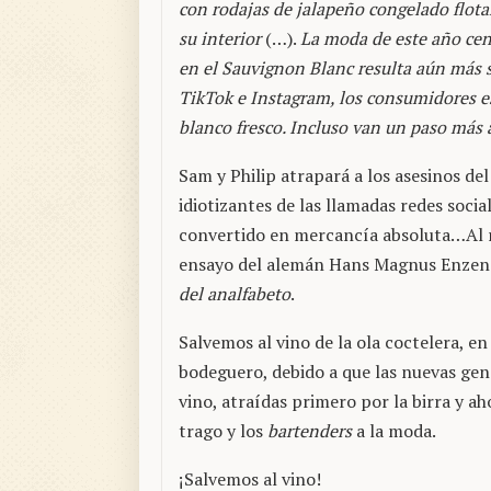
con rodajas de jalapeño congelado flot
su interior
(…).
La moda de este año ce
en el Sauvignon Blanc resulta aún más s
TikTok e Instagram, los consumidores e
blanco fresco. Incluso van un paso más 
Sam y Philip atrapará a los asesinos de
idiotizantes de las llamadas redes soci
convertido en mercancía absoluta…Al 
ensayo del alemán Hans Magnus Enzensb
del analfabeto
.
Salvemos al vino de la ola coctelera, en
bodeguero, debido a que las nuevas gen
vino, atraídas primero por la birra y ah
trago y los
bartenders
a la moda.
¡Salvemos al vino!