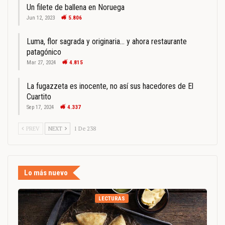
Un filete de ballena en Noruega
Jun 12, 2023
5.806
Luma, flor sagrada y originaria… y ahora restaurante
patagónico
Mar 27, 2024
4.815
La fugazzeta es inocente, no así sus hacedores de El
Cuartito
Sep 17, 2024
4.337
PREV
NEXT
1 De 238
Lo más nuevo
LECTURAS