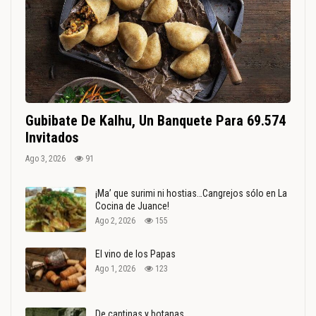
Gubibate De Kalhu, Un Banquete Para 69.574
Invitados
Ago 3, 2026
91
¡Ma’ que surimi ni hostias…Cangrejos sólo en La
Cocina de Juance!
Ago 2, 2026
155
El vino de los Papas
Ago 1, 2026
123
De cantinas y botanas