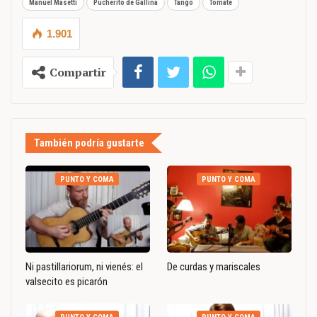
Manuel Masetti
Pucherito de Gallina
Tango
Tomate
1.901
Compartir
También podría gustarte
PUNTO Y COMA
PUNTO Y COMA
Ni pastillariorum, ni vienés: el
De curdas y mariscales
valsecito es picarón