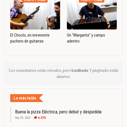
PUNTO Y COMA
PUNTO Y COMA
El Choclo, en irreverente
Un “Margarita” y campo
puchero de guitarras
adentro
Los comentarios están cerrados, pero
trackbacks
Y pingbacks están
abiertos.
Lo más leído
Buena la pizza Eléctrica, pero debut y despedida
Sep 29, 2023
6.373