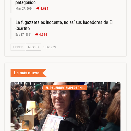
patagónico
Mar 27, 2024
4.819
La fugazzeta es inocente, no así sus hacedores de El
Cuartito
Sep 17, 2024
4.344
PREV
NEXT
1 De 239
Lo más nuevo
EL PEJERREY EMPEDERNIDO