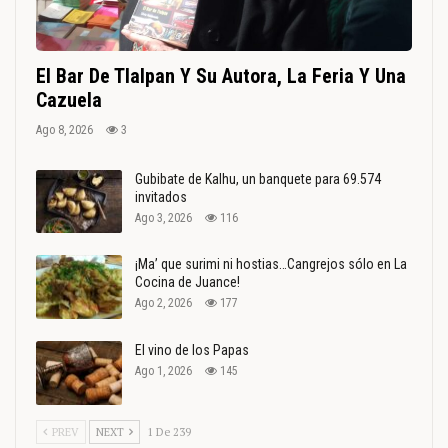
El Bar De Tlalpan Y Su Autora, La Feria Y Una
Cazuela
Ago 8, 2026
3
Gubibate de Kalhu, un banquete para 69.574
invitados
Ago 3, 2026
116
¡Ma’ que surimi ni hostias…Cangrejos sólo en La
Cocina de Juance!
Ago 2, 2026
177
El vino de los Papas
Ago 1, 2026
145
PREV
NEXT
1 De 239