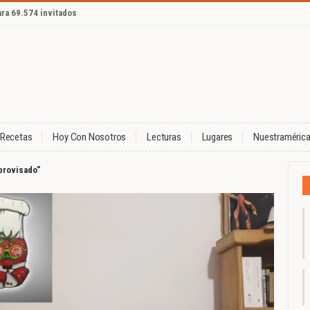
ara 69.574 invitados
Recetas
Hoy Con Nosotros
Lecturas
Lugares
Nuestraméric
mprovisado"