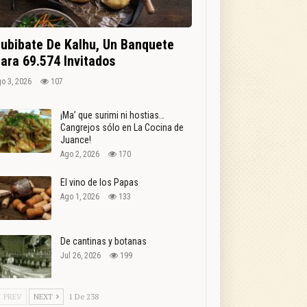
ubibate De Kalhu, Un Banquete
ara 69.574 Invitados
o 3, 2026
107
¡Ma’ que surimi ni hostias…
Cangrejos sólo en La Cocina de
Juance!
Ago 2, 2026
170
El vino de los Papas
Ago 1, 2026
133
De cantinas y botanas
Jul 26, 2026
199
PREV
NEXT
1 De 238