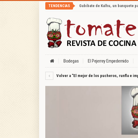
Gubibate de Kalhu, un banquete p
TENDENCIAS
Bodegas
El Pejerrey Empedernido
Volver a "El mejor de los pucheros, runfla e i