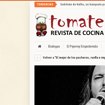
Gubibate de Kalhu, un banquete p
TENDENCIAS
Bodegas
El Pejerrey Empedernido
Volver a "El mejor de los pucheros, runfla e i