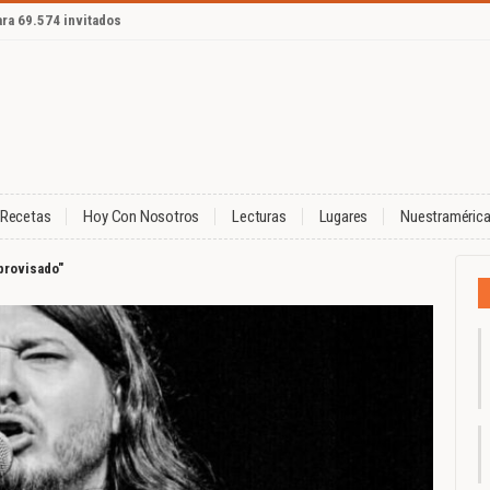
ara 69.574 invitados
Recetas
Hoy Con Nosotros
Lecturas
Lugares
Nuestraméric
mprovisado"