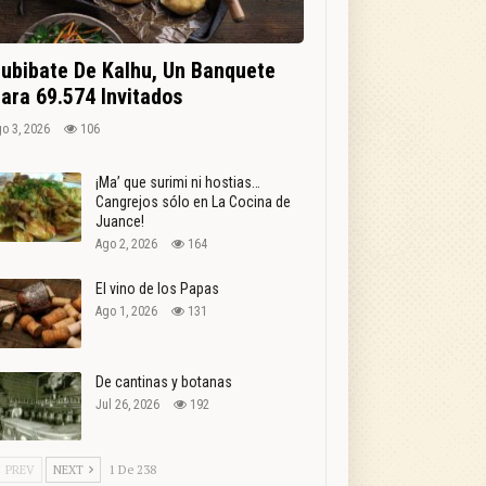
ubibate De Kalhu, Un Banquete
ara 69.574 Invitados
o 3, 2026
106
¡Ma’ que surimi ni hostias…
Cangrejos sólo en La Cocina de
Juance!
Ago 2, 2026
164
El vino de los Papas
Ago 1, 2026
131
De cantinas y botanas
Jul 26, 2026
192
PREV
NEXT
1 De 238