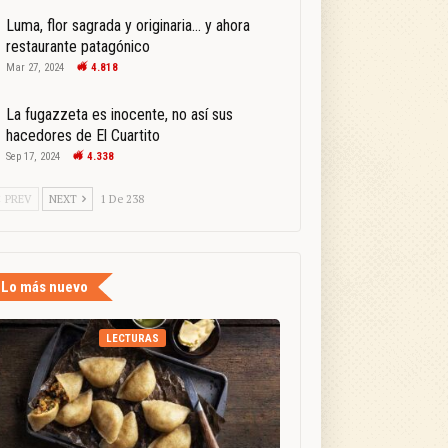
Luma, flor sagrada y originaria… y ahora
restaurante patagónico
Mar 27, 2024
4.818
La fugazzeta es inocente, no así sus
hacedores de El Cuartito
Sep 17, 2024
4.338
PREV
NEXT
1 De 238
Lo más nuevo
LECTURAS