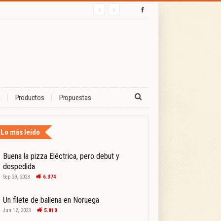
a
Productos
Propuestas
Lo más leído
Buena la pizza Eléctrica, pero debut y
despedida
Sep 29, 2023
6.374
Un filete de ballena en Noruega
Jun 12, 2023
5.810