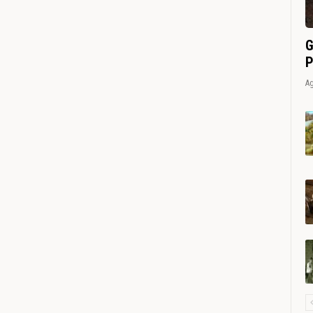
G
P
Ag