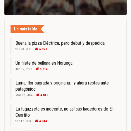
Lo más leído
Buena la pizza Eléctrica, pero debut y despedida
Sep 29, 2023
6.377
Un filete de ballena en Noruega
Jun 12, 2023
5.814
Luma, flor sagrada y originaria… y ahora restaurante
patagónico
Mar 27, 2024
4.819
La fugazzeta es inocente, no así sus hacedores de El
Cuartito
Sep 17, 2024
4.344