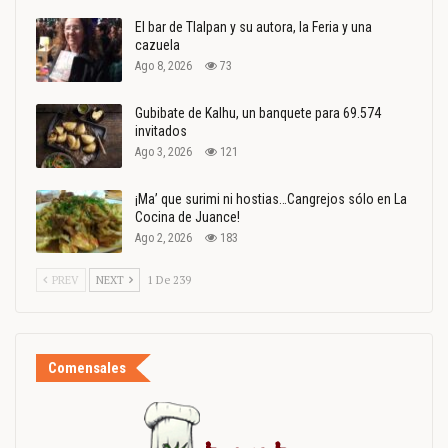
El bar de Tlalpan y su autora, la Feria y una
cazuela
Ago 8, 2026
73
Gubibate de Kalhu, un banquete para 69.574
invitados
Ago 3, 2026
121
¡Ma’ que surimi ni hostias…Cangrejos sólo en La
Cocina de Juance!
Ago 2, 2026
183
PREV
NEXT
1 De 239
Comensales