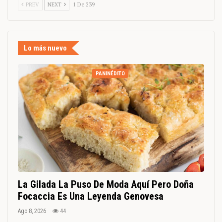
PREV
NEXT
1 De 239
Lo más nuevo
PANINÉDITO
La Gilada La Puso De Moda Aquí Pero Doña
Focaccia Es Una Leyenda Genovesa
Ago 8, 2026
44