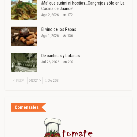
¡Ma’ que surimi ni hostias…Cangrejos sólo en La
Cocina de Juance!
Ago 2, 2026
172
El vino de los Papas
Ago 1, 2026
136
De cantinas y botanas
Jul 26, 2026
202
PREV
NEXT
1 De 238
Comensales