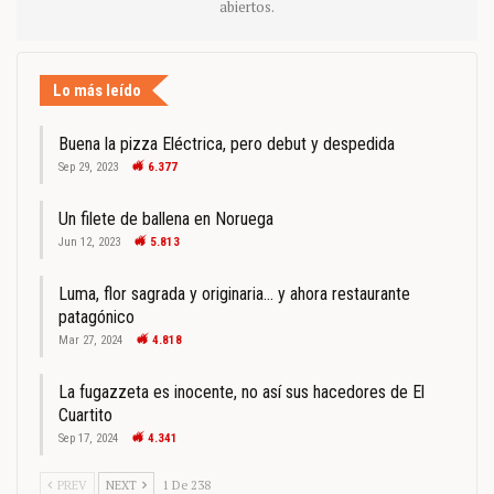
abiertos.
Lo más leído
Buena la pizza Eléctrica, pero debut y despedida
Sep 29, 2023
6.377
Un filete de ballena en Noruega
Jun 12, 2023
5.813
Luma, flor sagrada y originaria… y ahora restaurante
patagónico
Mar 27, 2024
4.818
La fugazzeta es inocente, no así sus hacedores de El
Cuartito
Sep 17, 2024
4.341
PREV
NEXT
1 De 238