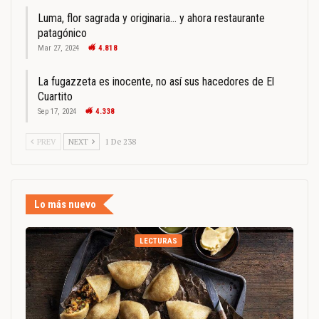
Luma, flor sagrada y originaria… y ahora restaurante
patagónico
Mar 27, 2024
4.818
La fugazzeta es inocente, no así sus hacedores de El
Cuartito
Sep 17, 2024
4.338
PREV
NEXT
1 De 238
Lo más nuevo
LECTURAS