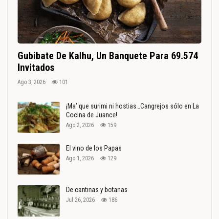
Gubibate De Kalhu, Un Banquete Para 69.574
Invitados
Ago 3, 2026
101
¡Ma’ que surimi ni hostias…Cangrejos sólo en La
Cocina de Juance!
Ago 2, 2026
159
El vino de los Papas
Ago 1, 2026
129
De cantinas y botanas
Jul 26, 2026
186