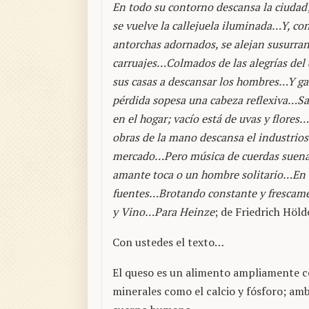
En todo su contorno descansa la ciudad;
se vuelve la callejuela iluminada…Y, co
antorchas adornados, se alejan susurra
carruajes…Colmados de las alegrías del 
sus casas a descansar los hombres…Y ga
pérdida sopesa una cabeza reflexiva…Sa
en el hogar; vacío está de uvas y flores…
obras de la mano descansa el industrio
mercado…Pero música de cuerdas suena a
amante toca o un hombre solitario…En a
fuentes…Brotando constante y frescamen
y Vino…Para Heinze
; de Friedrich Höld
Con ustedes el texto…
El queso es un alimento ampliamente c
minerales como el calcio y fósforo; am