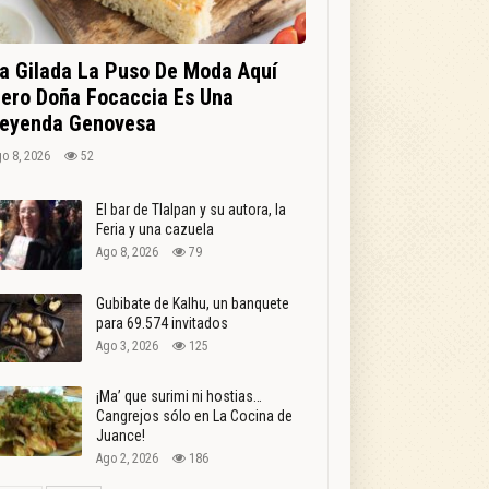
a Gilada La Puso De Moda Aquí
ero Doña Focaccia Es Una
eyenda Genovesa
o 8, 2026
52
El bar de Tlalpan y su autora, la
Feria y una cazuela
Ago 8, 2026
79
Gubibate de Kalhu, un banquete
para 69.574 invitados
Ago 3, 2026
125
¡Ma’ que surimi ni hostias…
Cangrejos sólo en La Cocina de
Juance!
Ago 2, 2026
186