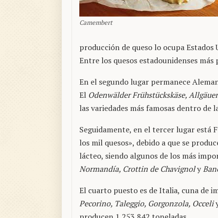
Camembert
producción de queso lo ocupa Estados U
Entre los quesos estadounidenses más 
En el segundo lugar permanece Alemani
El
Odenwälder Frühstückskäse, Allgäue
las variedades más famosas dentro de l
Seguidamente, en el tercer lugar está 
los mil quesos», debido a que se produ
lácteo, siendo algunos de los más impo
Normandía, Crottin de Chavignol
y
Bano
El cuarto puesto es de Italia, cuna de
Pecorino, Taleggio, Gorgonzola, Occeli
y
producen 1.253.842 toneladas.