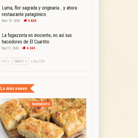
Luma, flor sagrada y originaria… y ahora
restaurante patagónico
Mar 27, 2024
4.820
La fugazzeta es inocente, no así sus
hacedores de El Cuartito
Sep 17, 2024
4.345
PREV
NEXT
1 De 239
Lo más nuevo
PANINÉDITO