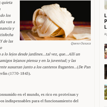
 quieta
n
L
ndo los
P
día van a
L
nancia y
tisfecha
Ag
Y de las
Queso Oaxaca
so
 lo lejos desde jardines…tal vez, que…Allí un
migos lejanos piensa y en la juventud; y las
te susurran junto a los canteros fragantes
…(
De Pan
erlin (1770-1843).
onsumido en el mundo, es rico en proteínas y
bos indispensables para el funcionamiento del