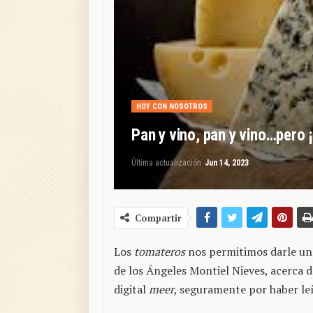
HOY CON NOSOTROS
Pan y vino, pan y vino…pero
Última actualización
Jun 14, 2023
Compartir
Los
tomateros
nos permitimos darle una
de los Ángeles Montiel Nieves, acerca d
digital
meer
, seguramente por haber le