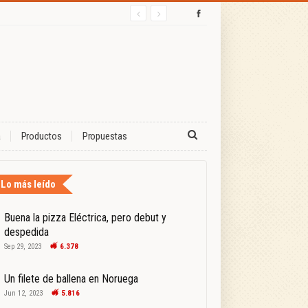
a
Productos
Propuestas
Lo más leído
Buena la pizza Eléctrica, pero debut y
despedida
Sep 29, 2023
6.378
Un filete de ballena en Noruega
Jun 12, 2023
5.816