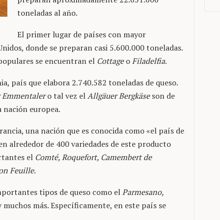
toneladas al año.
El primer lugar de países con mayor
nidos, donde se preparan casi 5.600.000 toneladas.
populares se encuentran el
Cottage
o
Filadelfia
.
a, país que elabora 2.740.582 toneladas de queso.
r Emmentaler
o tal vez el
Allgäuer Bergkäse
son de
a nación europea.
Francia, una nación que es conocida como «el país de
cen alrededor de 400 variedades de este producto
rtantes el
Comté, Roquefort, Camembert de
n Feuille
.
 importantes tipos de queso como el
Parmesano,
 muchos más. Específicamente, en este país se